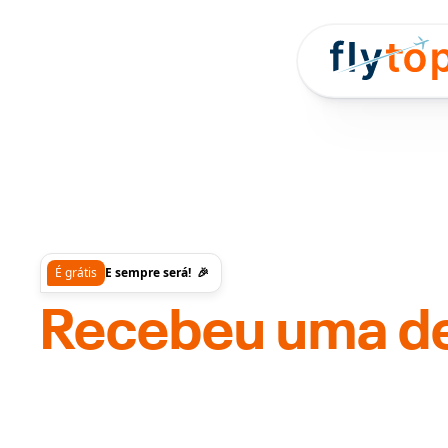
É grátis
E sempre será! 🎉
Recebeu uma de
em emitir sua 
Nossos consultores de emissão estão à dispos