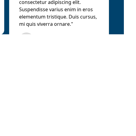
consectetur adipiscing elit.
Suspendisse varius enim in eros
elementum tristique. Duis cursus,
mi quis viverra ornare."
Name Surname
Position, Company name
"Lorem ipsum dolor sit amet,
consectetur adipiscing elit.
Suspendisse varius enim in eros
elementum tristique. Duis cursus,
mi quis viverra ornare."
Name Surname
Position, Company name