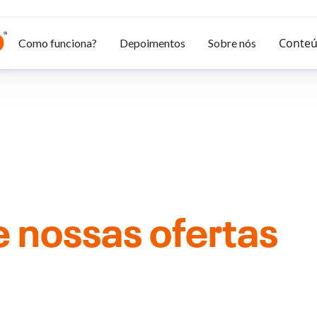
Conte
Como funciona?
Depoimentos
Sobre nós
 nossas ofertas
e
passagem?
ição para