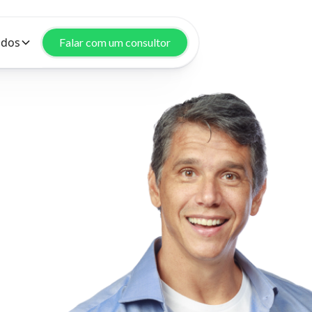
údos
Falar com um consultor
 quer