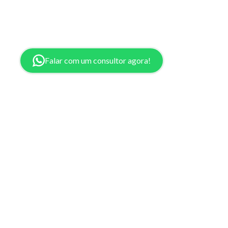
viabilizar a sua viagem.
Falar com um consultor agora!
Mais de
85.000+ pessoas
já recebem nossos alertas!
Voe nas cias que você ama